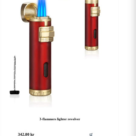
3-flammers lighter revolver
🛒
342,00
kr