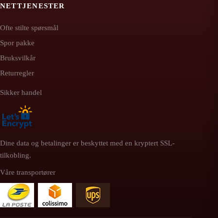
NETTJENESTER
Ofte stilte spørsmål
Spor pakke
Bruksvilkår
Returregler
Sikker handel
Dine data og betalinger er beskyttet med en kryptert SSL-
tilkobling.
Våre transportører