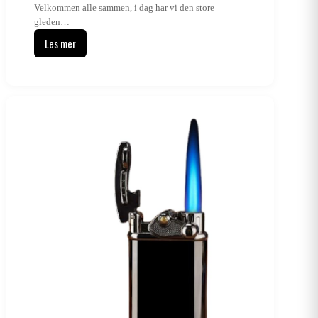
Velkommen alle sammen, i dag har vi den store
gleden…
Les mer
Lettere
modeller