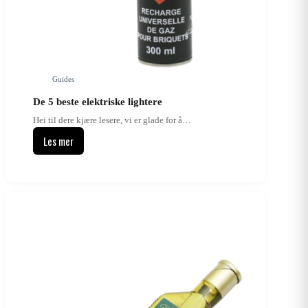
Guides
De 5 beste elektriske lightere
Hei til dere kjære lesere, vi er glade for å…
Les mer
De
5
beste
elektriske
lightere