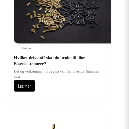
Guides
Hvilket drivstoff skal du bruke til dine
Essence-tennere?
Hei og velkommen til deg på vår hjemmeside. Sammen
skal…
Les mer
Hvilket
drivstoff
skal
du
bruke
til
dine