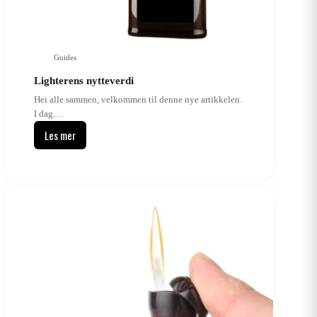
Guides
Lighterens nytteverdi
Hei alle sammen, velkommen til denne nye artikkelen.
I dag…
Les mer
Lighterens
nytteverdi