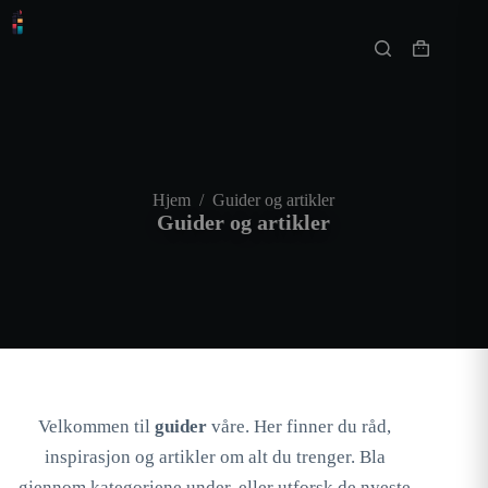
Hopp
til
innholdet
Handlekur
Hjem
/
Guider og artikler
Guider og artikler
Velkommen til
guider
våre. Her finner du råd,
inspirasjon og artikler om alt du trenger. Bla
gjennom kategoriene under, eller utforsk de nyeste