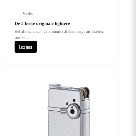
Guides
De 5 beste originale lightere
Hei alle sammen, velkommen til denne nye artikkelen,
som vi…
Les mer
De
5
beste
originale
lightere