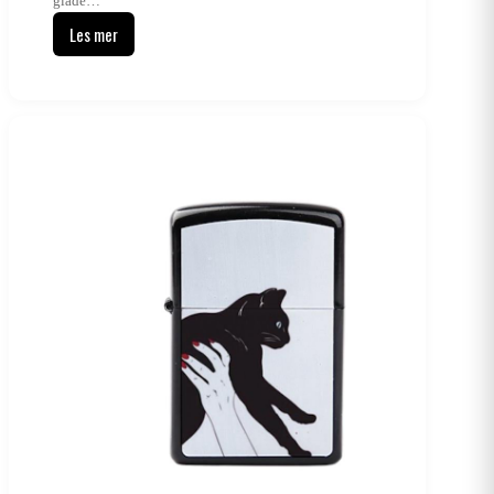
glade…
Les mer
Hvor
produseres
sigaretter?