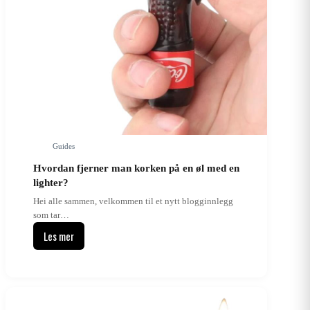
Guides
Hvordan fjerner man korken på en øl med en
lighter?
Hei alle sammen, velkommen til et nytt blogginnlegg
som tar…
Les mer
Hvordan
fjerner
man
korken
på