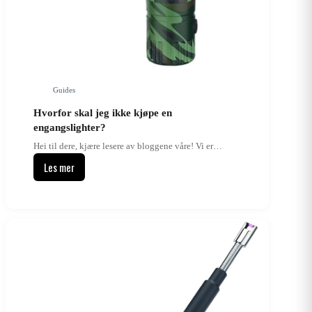
Guides
Hvorfor skal jeg ikke kjøpe en
engangslighter?
Hei til dere, kjære lesere av bloggene våre! Vi er…
Les mer
Hvorfor
skal
jeg
ikke
kjøpe
en
engangslighter?