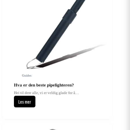
Guides
Hva er den beste pipelighteren?
Hei til dere alle, vi er veldig glade for å…
Les mer
Hva
er
den
beste
pipelighteren?