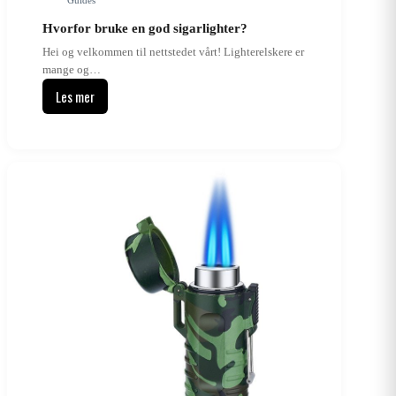
Hvorfor bruke en god sigarlighter?
Hei og velkommen til nettstedet vårt! Lighterelskere er
mange og…
Les mer
Hvorfor
bruke
en
god
sigarlighter?