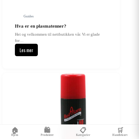
Guides
Hva er en plasmatenner?
Hei og velkommen til nettbutikken vår. Vi er glade
for…
Les mer
Hva
er
en
plasmatenner?
🏠
🛍️
📋
🛒
Hjem
Produkter
Kategorier
Handlekurv