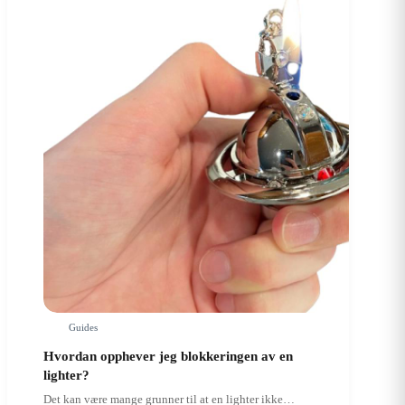
en
øl
med
en
lighter?
Guides
Hvordan opphever jeg blokkeringen av en
lighter?
Det kan være mange grunner til at en lighter ikke…