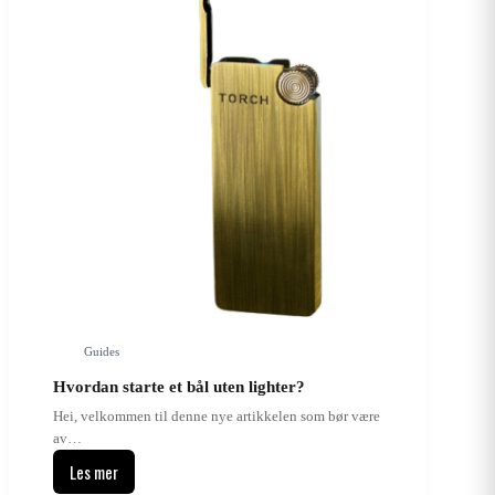
Essence-
tennere?
Guides
Hvordan starte et bål uten lighter?
Hei, velkommen til denne nye artikkelen som bør være
av…
Les mer
Hvordan