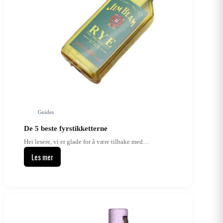
Guides
De 5 beste fyrstikketterne
Hei lesere, vi er glade for å være tilbake med…
Les mer
De
5
beste
fyrstikketterne