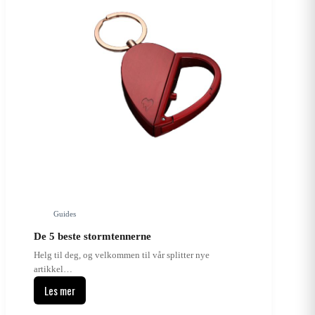
Guides
De 5 beste stormtennerne
Helg til deg, og velkommen til vår splitter nye
artikkel…
Les mer
De
5