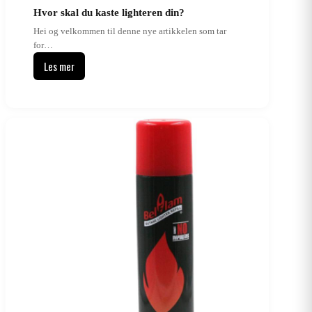
Hvor skal du kaste lighteren din?
Hei og velkommen til denne nye artikkelen som tar
for…
Les mer
Hvor
skal
du
kaste
lighteren
din?