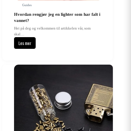
Guides
Hvordan rengjør jeg en lighter som har falt i
vannet?
Hei på deg og velkommen til artikkelen vår, som
skal…
Les mer
Hvordan
rengjør
jeg
en
lighter
som
har
falt
i
vannet?