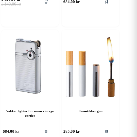
🛒
🛒
684,00
kr
Opprinnelig
Nåværende
1 140,00
kr
pris
pris
var:
er:
1 140,00 kr.
1 026,00 kr.
Vakker lighter for menn vintage
Tennstikker gun
cartier
🛒
🛒
684,00
kr
285,00
kr