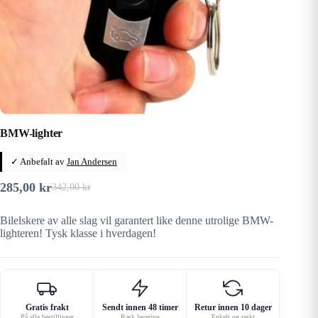
BMW-lighter
✓ Anbefalt av
Jan Andersen
285,00
kr
342,00
kr
Opprinnelig
Nåværende
pris
pris
Bilelskere av alle slag vil garantert like denne utrolige BMW-
var:
er:
lighteren! Tysk klasse i hverdagen!
342,00 kr.
285,00 kr.
Gratis frakt
Sendt innen 48 timer
Retur innen 10 dager
På alle bestillinger
Rask levering
Enkelt og raskt