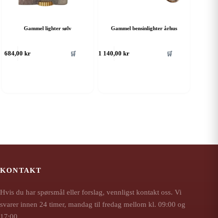
Gammel lighter sølv
Gammel bensinlighter århus
🛒
🛒
684,00
kr
1 140,00
kr
KONTAKT
Hvis du har spørsmål eller forslag, vennligst kontakt oss. Vi
svarer innen 24 timer, mandag til fredag mellom kl. 09:00 og
17:00.