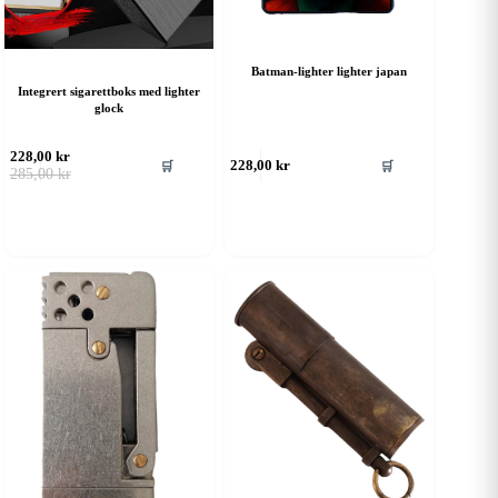
Batman-lighter lighter japan
Integrert sigarettboks med lighter
glock
228,00
kr
🛒
🛒
228,00
kr
Opprinnelig
Nåværende
285,00
kr
pris
pris
var:
er:
285,00 kr.
228,00 kr.