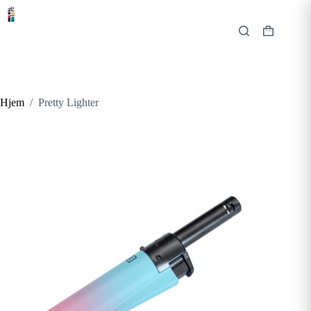
Hopp
til
innholdet
Handlekur
Hjem
/
Pretty Lighter