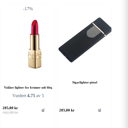
-17%
Sigarlighter pistol
Vakker lighter for kvinner usb bbq
Vurdert
4.75
av 5
285,00
kr
🛒
🛒
285,00
kr
Opprinnelig
Nåværende
342,00
kr
pris
pris
var:
er:
342,00 kr.
285,00 kr.