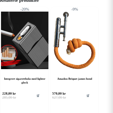
Relaterte produkter
-20%
-9%
Integrert sigarettboks med lighter
Amadou Briquet james bond
glock
228,00
kr
570,00
kr
🛒
🛒
Opprinnelig
Nåværende
Opprinnelig
Nåværende
285,00
kr
627,00
kr
pris
pris
pris
pris
var:
er:
var:
er:
285,00 kr.
228,00 kr.
627,00 kr.
570,00 kr.