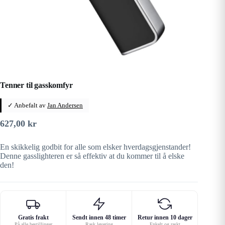
Tenner til gasskomfyr
✓ Anbefalt av
Jan Andersen
627,00
kr
En skikkelig godbit for alle som elsker hverdagsgjenstander!
Denne gasslighteren er så effektiv at du kommer til å elske
den!
Gratis frakt
Sendt innen 48 timer
Retur innen 10 dager
På alle bestillinger
Rask levering
Enkelt og raskt