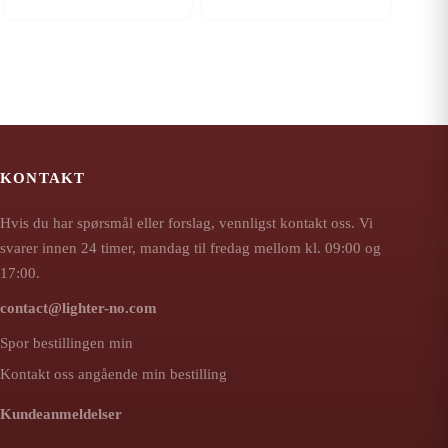
KONTAKT
Hvis du har spørsmål eller forslag, vennligst kontakt oss. Vi
svarer innen 24 timer, mandag til fredag mellom kl. 09:00 og
17:00.
contact@lighter-no.com
Spor bestillingen min
Kontakt oss angående min bestilling
Kundeanmeldelser