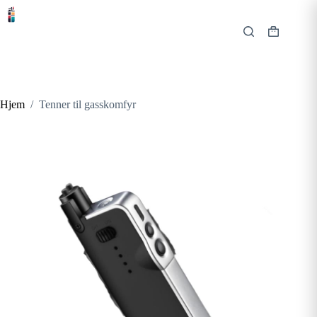
Hopp
til
innholdet
Handlekur
Hjem
/
Tenner til gasskomfyr