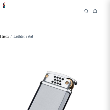
Hopp
til
innholdet
Handlekur
Hjem
/
Lighter i stål