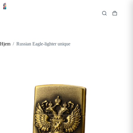
Hopp
til
innholdet
Handlekur
Hjem
/
Russian Eagle-lighter unique