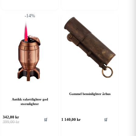
627,00 kr.
570,00 kr.
-14%
Gammel bensinlighter århus
Antikk rakettlighter god
stormlighter
342,00
kr
🛒
🛒
1 140,00
kr
Opprinnelig
Nåværende
399,00
kr
pris
pris
var:
er:
399,00 kr.
342,00 kr.