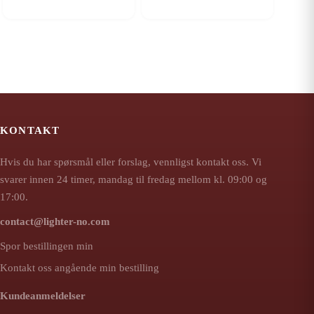
KONTAKT
Hvis du har spørsmål eller forslag, vennligst kontakt oss. Vi
svarer innen 24 timer, mandag til fredag mellom kl. 09:00 og
17:00.
contact@lighter-no.com
Spor bestillingen min
Kontakt oss angående min bestilling
Kundeanmeldelser