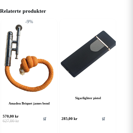
Relaterte produkter
-9%
Sigarlighter pistol
Amadou Briquet james bond
570,00
kr
🛒
🛒
285,00
kr
Opprinnelig
Nåværende
627,00
kr
pris
pris
var:
er: