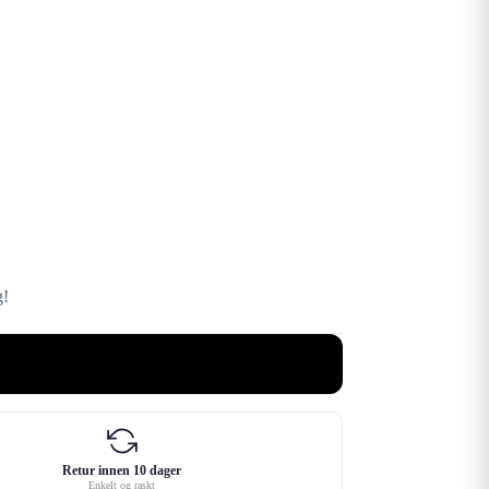
g!
Retur innen 10 dager
Enkelt og raskt