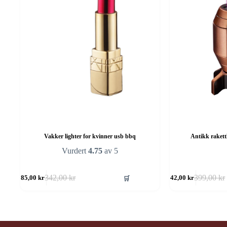
Vakker lighter for kvinner usb bbq
Antikk rakett
Vurdert
4.75
av 5
🛒
342,00
kr
399,00
kr
285,00
kr
342,00
kr
Opprinnelig
Nåværende
Opprinneli
Nåværend
pris
pris
pris
pris
var:
er:
var:
er:
342,00 kr.
285,00 kr.
399,00 kr.
342,00 kr.