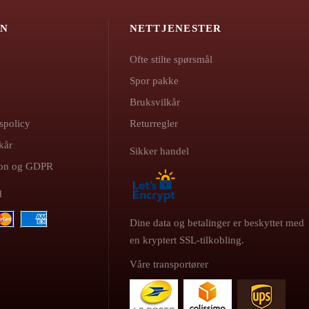
ON
NETTJENESTER
Ofte stilte spørsmål
Spor pakke
Bruksvilkår
spolicy
Returregler
kår
Sikker handel
sjon og GDPR
d
Dine data og betalinger er beskyttet med
en kryptert SSL-tilkobling.
Våre transportører