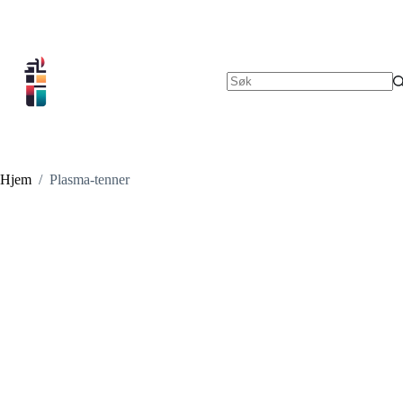
Hopp
til
innholdet
Ingen
resultater
Hjem
/
Plasma-tenner