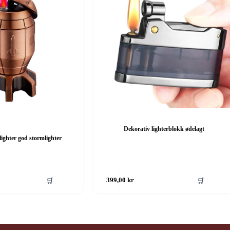
Dekorativ lighterblokk ødelagt
lighter god stormlighter
🛒
🛒
399,00
kr
g
e