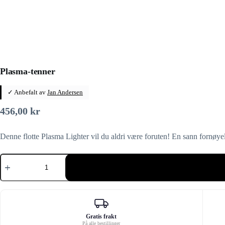
Plasma-tenner
✓ Anbefalt av
Jan Andersen
456,00
kr
Denne flotte Plasma Lighter vil du aldri være foruten! En sann fornøyels
Plasma-
tenner
antall
Gratis frakt
På alle bestillinger