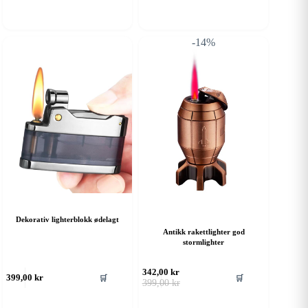
-14%
Dekorativ lighterblokk ødelagt
Antikk rakettlighter god
stormlighter
342,00
kr
🛒
🛒
399,00
kr
Opprinnelig
Nåværende
399,00
kr
pris
pris
var:
er: