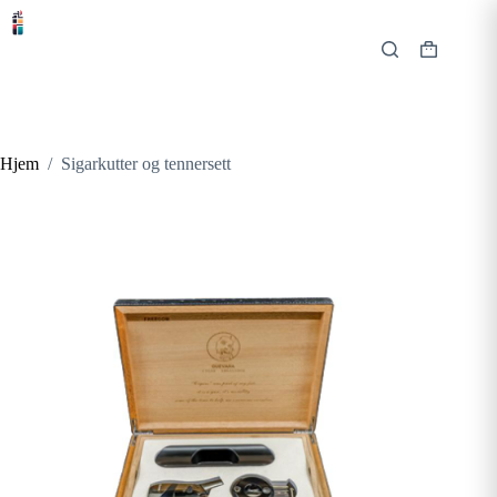
Hopp
til
innholdet
Handlekur
Hjem
/
Sigarkutter og tennersett