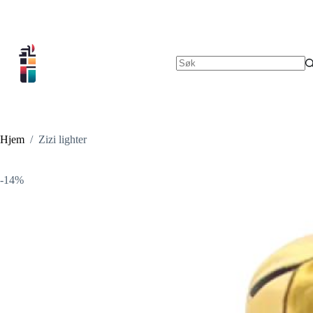
Hopp
til
innholdet
Ingen
resultater
Hjem
/
Zizi lighter
-14%