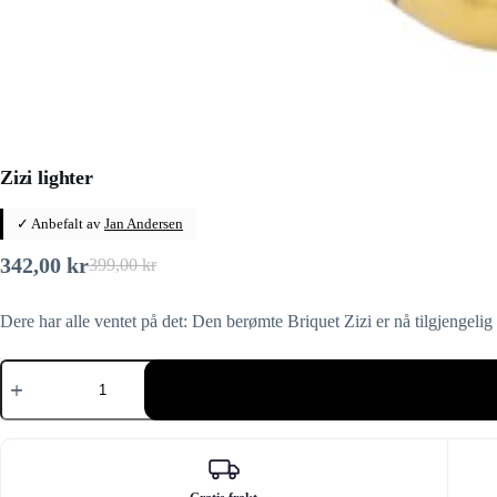
Zizi lighter
✓ Anbefalt av
Jan Andersen
342,00
kr
399,00
kr
Opprinnelig
Nåværende
pris
pris
Dere har alle ventet på det: Den berømte Briquet Zizi er nå tilgjengeli
var:
er:
399,00 kr.
342,00 kr.
Zizi
lighter
antall