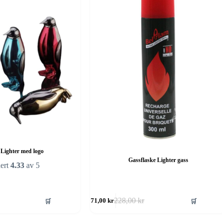
Lighter med logo
Gassflaske Lighter gass
ert
4.33
av 5
🛒
🛒
228,00
kr
171,00
kr
Opprinnelig
Nåværende
pris
pris
var:
er: