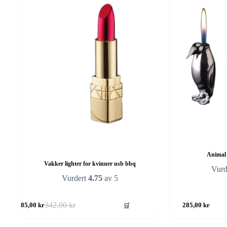
Animal 
Vakker lighter for kvinner usb bbq
Vurd
Vurdert
4.75
av 5
🛒
342,00
kr
285,00
kr
285,00
kr
Opprinnelig
Nåværende
pris
pris
var:
er: