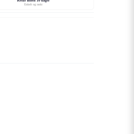
Retur innen 10 dager
Enkelt og raskt